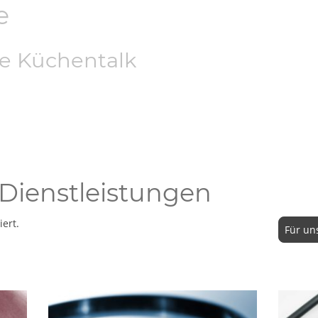
e
de Küchentalk
Dienstleistungen
ert.
Für un