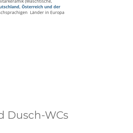
nitärkeramik (Waschtische,
tschland, Österreich und der
tschsprachigen Länder in Europa
nd Dusch-WCs