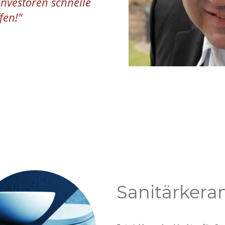
Investoren schnelle
fen!"
Sanitärkera