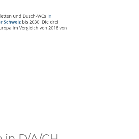
oiletten und Dusch-WCs
in
er Schweiz
bis 2030.
Die drei
ropa im Vergleich von 2018 von
 in D/A/CH