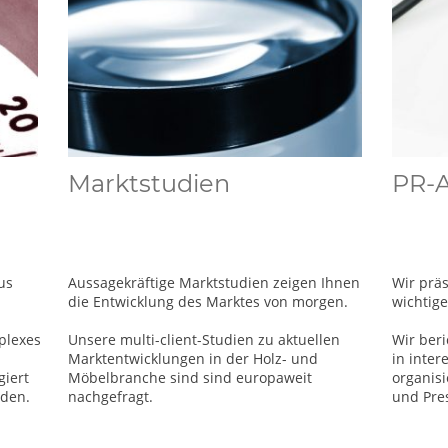
Marktstudien
PR-A
us
Aussagekräftige Marktstudien zeigen Ihnen
Wir prä
die Entwicklung des Marktes von morgen.
wichtig
plexes
Unsere multi-client-Studien zu aktuellen
Wir ber
Marktentwicklungen in der Holz- und
in inte
giert
Möbelbranche sind sind europaweit
organis
nden.
nachgefragt.
und Pre