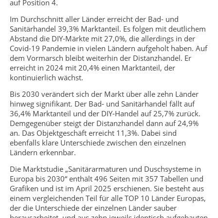
auf Position 4.
Im Durchschnitt aller Länder erreicht der Bad- und
Sanitärhandel 39,3% Marktanteil. Es folgen mit deutlichem
Abstand die DIY-Märkte mit 27,0%, die allerdings in der
Covid-19 Pandemie in vielen Ländern aufgeholt haben. Auf
dem Vormarsch bleibt weiterhin der Distanzhandel. Er
erreicht in 2024 mit 20,4% einen Marktanteil, der
kontinuierlich wächst.
Bis 2030 verändert sich der Markt über alle zehn Länder
hinweg signifikant. Der Bad- und Sanitärhandel fällt auf
36,4% Marktanteil und der DIY-Handel auf 25,7% zurück.
Demgegenüber steigt der Distanzhandel dann auf 24,9%
an. Das Objektgeschäft erreicht 11,3%. Dabei sind
ebenfalls klare Unterschiede zwischen den einzelnen
Ländern erkennbar.
Die Marktstudie „Sanitärarmaturen und Duschsysteme in
Europa bis 2030“ enthält 496 Seiten mit 357 Tabellen und
Grafiken und ist im April 2025 erschienen. Sie besteht aus
einem vergleichenden Teil für alle TOP 10 Länder Europas,
der die Unterschiede der einzelnen Länder sauber
herausarbeitet, und aus zehn jeweils identisch aufgebauten